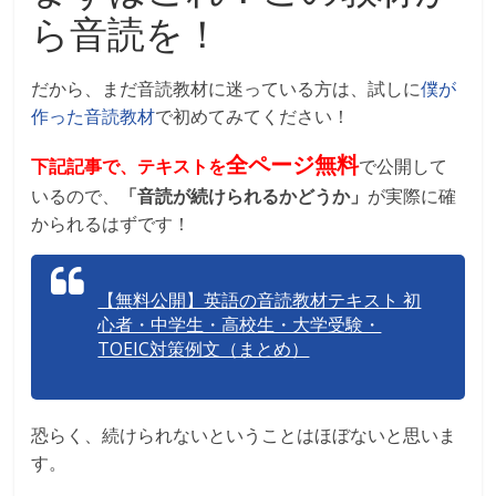
ら音読を！
だから、まだ音読教材に迷っている方は、試しに
僕が
作った音読教材
で初めてみてください！
全ページ無料
下記記事で、テキストを
で公開して
いるので、
「音読が続けられるかどうか」
が実際に確
かられるはずです！
【無料公開】英語の音読教材テキスト 初
心者・中学生・高校生・大学受験・
TOEIC対策例文（まとめ）
恐らく、続けられないということはほぼないと思いま
す。