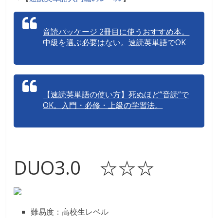
音読パッケージ 2冊目に使うおすすめ本。
中級を選ぶ必要はない。速読英単語でOK
【速読英単語の使い方】死ぬほど”音読”で
OK。入門・必修・上級の学習法。
DUO3.0 ☆☆☆
難易度：高校生レベル