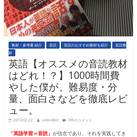
教材・参考書 紹介
音読
音読のおすすめ教材を紹介
音読教
材
英語【オススメの音読教材
はどれ！？】1000時間費
やした僕が、難易度・分
量、面白さなどを徹底レビ
ュー。
2019-02-22
unitedknt
0件のコメント
「英語学習＝音読」
が信念であり、それを実践してき