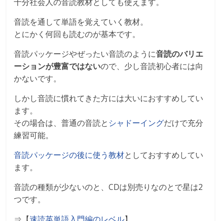
十分社会人の音読教材としても使えます。
音読を通して単語を覚えていく教材。
とにかく何回も読むのが基本です。
音読パッケージやぜったい音読のように
音読のバリエ
ーションが豊富ではない
ので、少し音読初心者には向
かないです。
しかし音読に慣れてきた方には大いにおすすめしてい
ます。
その場合は、普通の音読と
シャドーイング
だけで充分
練習可能。
音読パッケージの後に使う教材
としておすすめしてい
ます。
音読の種類が少ないのと、CDは別売りなのとで星は2
つです。
⇒【
速読英単語入門編のレベル
】