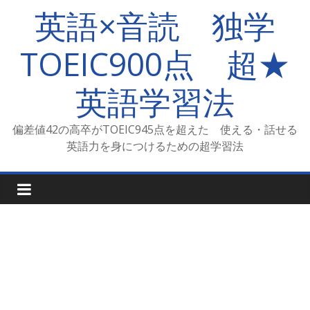
コ
英語×音読 独学
ン
テ
TOEIC900点 超★
ン
ツ
英語学習法
へ
ス
キ
偏差値42の高卒がTOEIC945点を超えた 使える・話せる
ッ
英語力を身につけるための超学習法
プ