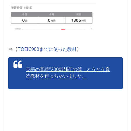
⇒【
TOEIC900までに使った教材
】
英語の音読”2000時間”の僕、とうとう音
読教材を作っちゃいました。