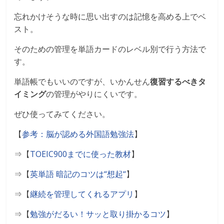
忘れかけそうな時に思い出すのは記憶を高める上でベ
スト。
そのための管理を単語カードのレベル別で行う方法で
す。
単語帳でもいいのですが、いかんせん
復習するべきタ
イミング
の管理がやりにくいです。
ぜひ使ってみてください。
【
参考：脳が認める外国語勉強法
】
⇒【
TOEIC900
までに使った教材
】
⇒【
英単語
暗記のコツは
“
想起
“
】
⇒【
継続を管理してくれるアプリ
】
⇒【
勉強がだるい！サッと取り掛かるコツ
】