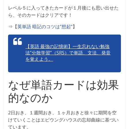
レベル５に入ってきたカードが１月後にも思い出せた
ら、そのカードはクリアです！
⇒【
英単語
暗記のコツは
“
想起
“
】
【英語 最強の記憶術】一生忘れない勉強
法”分散学習”（SRS）で単語、文法、発音
を覚えよう。
なぜ単語カードは効果
的なのか
2日おき、１週間おき、１ヶ月おきと徐々に期間を空
けていくことはエビウングハウスの忘却曲線に基づい
ています。