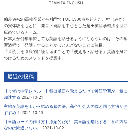
TEAM EX-ENGLISH
偏差値42の高校卒業から独学でTOEIC900点を超えた、幹（みき）
の実体験をもとに、発音・発話を中心とした超★英語学習法を世に
広めているチーム。
日本人が何年学習しても英語を話せるようにならないのは、その学
習過程で「発話」することがほとんどないことに注目。
「音読」を徹底的に繰り返すことで「使える・話せる」英語を身に
つけるためのメソッドを提案中。
最近の投稿
【まずは中学レベル！】頻出単語を覚えるだけで英語学習が一気に
加速する
2021-10-21
主婦が英語を１から始める勉強法。高卒社会人の僕と同じ方法がお
すすめ！
2021-10-13
【単語カードの作り方】原始的だが、英単語を暗記する１番の方法
なのは間違いない。
2021-10-02