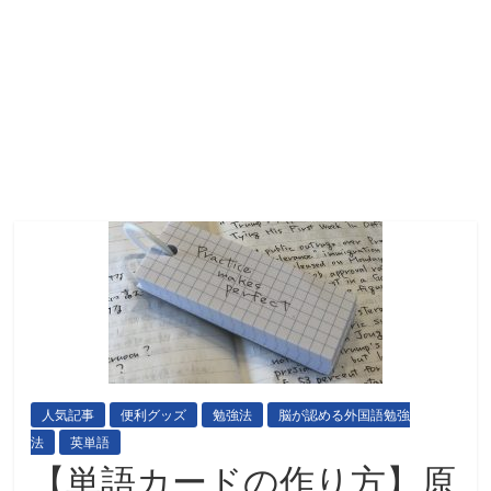
人気記事
便利グッズ
勉強法
脳が認める外国語勉強
法
英単語
【単語カードの作り方】原