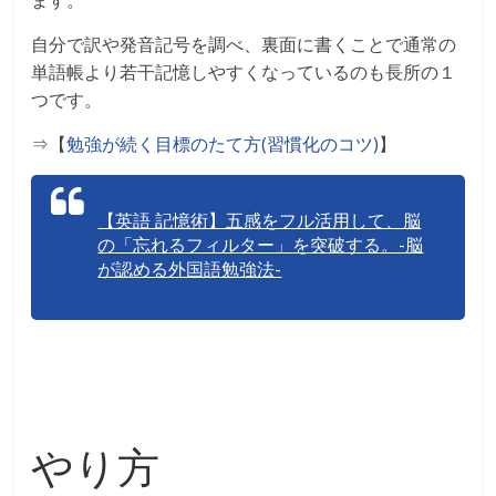
ます。
自分で訳や発音記号を調べ、裏面に書くことで通常の
単語帳より若干記憶しやすくなっているのも長所の１
つです。
⇒【
勉強が続く目標のたて方(習慣化のコツ)
】
【英語 記憶術】五感をフル活用して、脳
の「忘れるフィルター」を突破する。-脳
が認める外国語勉強法-
やり方