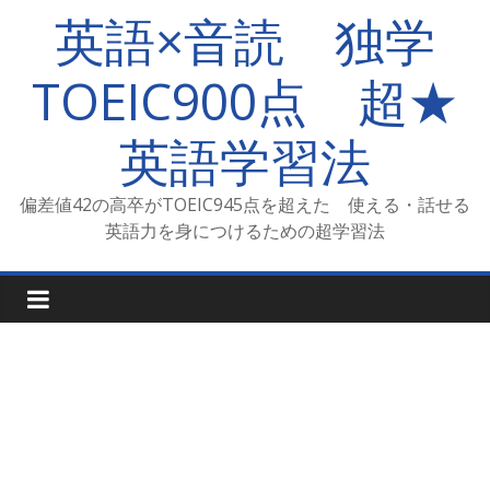
コ
英語×音読 独学
ン
テ
TOEIC900点 超★
ン
ツ
英語学習法
へ
ス
キ
偏差値42の高卒がTOEIC945点を超えた 使える・話せる
ッ
英語力を身につけるための超学習法
プ