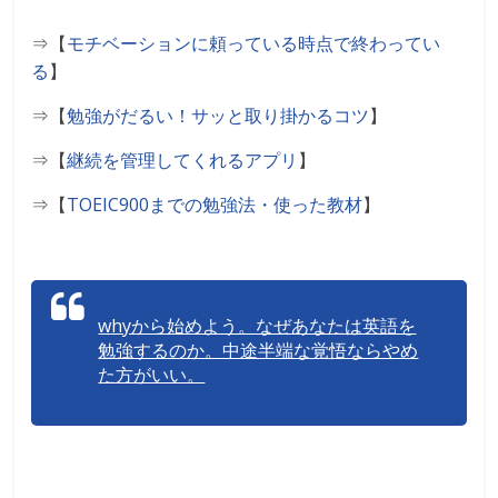
⇒【
モチベーションに頼っている時点で終わってい
る
】
⇒【
勉強がだるい！サッと取り掛かるコツ
】
⇒【
継続を管理してくれるアプリ
】
⇒【
TOEIC900
までの勉強法・使った教材
】
whyから始めよう。なぜあなたは英語を
勉強するのか。中途半端な覚悟ならやめ
た方がいい。