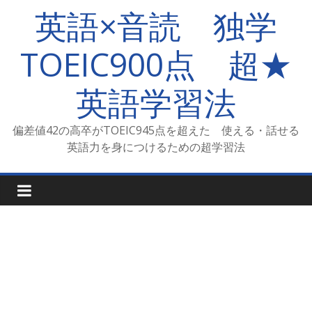
コ
英語×音読 独学
ン
テ
TOEIC900点 超★
ン
ツ
英語学習法
へ
ス
キ
偏差値42の高卒がTOEIC945点を超えた 使える・話せる
ッ
英語力を身につけるための超学習法
プ