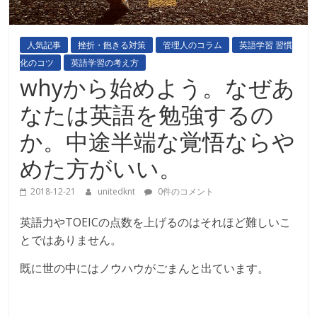
人気記事
挫折・飽きる対策
管理人のコラム
英語学習 習慣
化のコツ
英語学習の考え方
whyから始めよう。なぜあ
なたは英語を勉強するの
か。中途半端な覚悟ならや
めた方がいい。
2018-12-21
unitedknt
0件のコメント
英語力やTOEICの点数を上げるのはそれほど難しいこ
とではありません。
既に世の中にはノウハウがごまんと出ています。