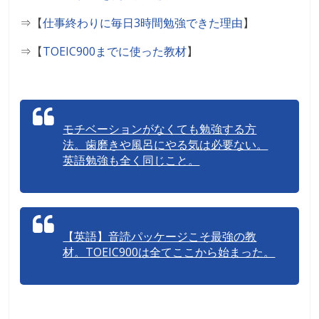
⇒【
仕事終わりに毎日3時間勉強できた理由
】
⇒【
TOEIC900
までに使った教材
】
モチベーションがなくても勉強する方
法。歯磨きや風呂にやる気は必要ない。
英語勉強も全く同じこと。
【英語】音読パッケージこそ最強の教
材。TOEIC900は全てここから始まった。