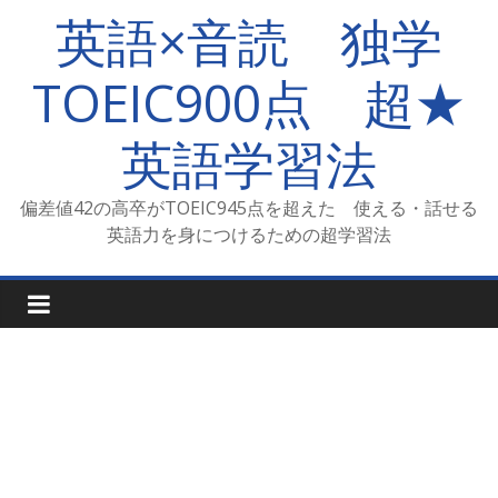
コ
英語×音読 独学
ン
テ
TOEIC900点 超★
ン
ツ
英語学習法
へ
ス
キ
偏差値42の高卒がTOEIC945点を超えた 使える・話せる
ッ
英語力を身につけるための超学習法
プ