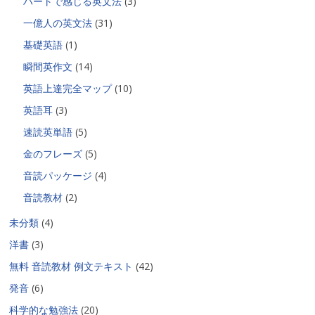
ハートで感じる英文法
(3)
一億人の英文法
(31)
基礎英語
(1)
瞬間英作文
(14)
英語上達完全マップ
(10)
英語耳
(3)
速読英単語
(5)
金のフレーズ
(5)
音読パッケージ
(4)
音読教材
(2)
未分類
(4)
洋書
(3)
無料 音読教材 例文テキスト
(42)
発音
(6)
科学的な勉強法
(20)