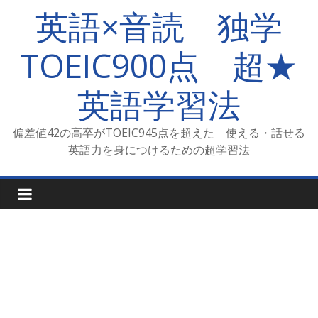
コ
英語×音読 独学
ン
テ
TOEIC900点 超★
ン
ツ
英語学習法
へ
ス
キ
偏差値42の高卒がTOEIC945点を超えた 使える・話せる
ッ
英語力を身につけるための超学習法
プ