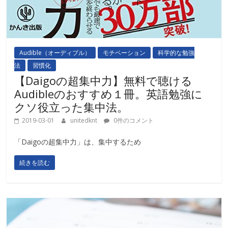
Audible（オーディブル）
モチベーション
科学的な勉強
法
習慣化
【Daigoの超集中力】無料で聴ける
Audibleのおすすめ１冊。英語勉強に
クソ役立った集中法。
2019-03-01
unitedknt
0件のコメント
「Daigoの超集中力」は、集中するため
続きを読む