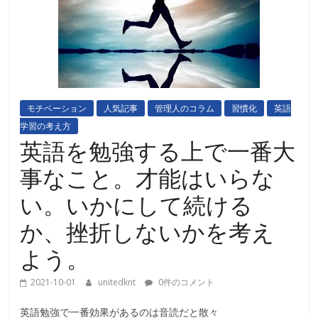
モチベーション
人気記事
管理人のコラム
習慣化
英語
学習の考え方
英語を勉強する上で一番大
事なこと。才能はいらな
い。いかにして続ける
か、挫折しないかを考え
よう。
2021-10-01
unitedknt
0件のコメント
英語勉強で一番効果があるのは音読だと散々