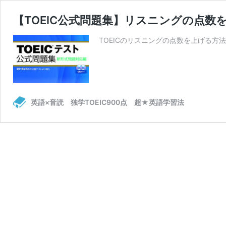
【TOEIC公式問題集】リスニングの点
TOEICのリスニングの点数を上げる方法
英語×音読 独学TOEIC900点 超★英語学習法